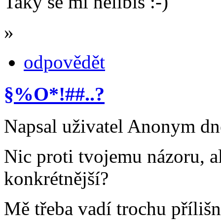
Taky se mi nelíbíš :-)
»
odpovědět
§%O*!##..?
Napsal uživatel Anonym dne
Nic proti tvojemu názoru, a
konkrétnější?
Mě třeba vadí trochu příliš