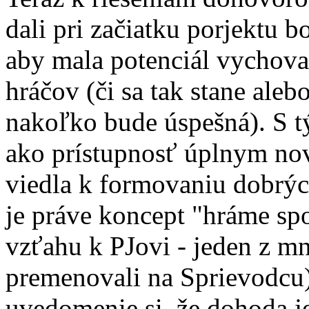
dali pri začiatku porjektu b
aby mala potenciál vychov
hráčov (či sa tak stane aleb
nakoľko bude úspešná). S t
ako prístupnosť úplnym nov
viedla k formovaniu dobrý
je práve koncept "hráme spol
vzťahu k PJovi - jeden z 
premenovali na Sprievodcu)
uvedomenie si, že dohoda je