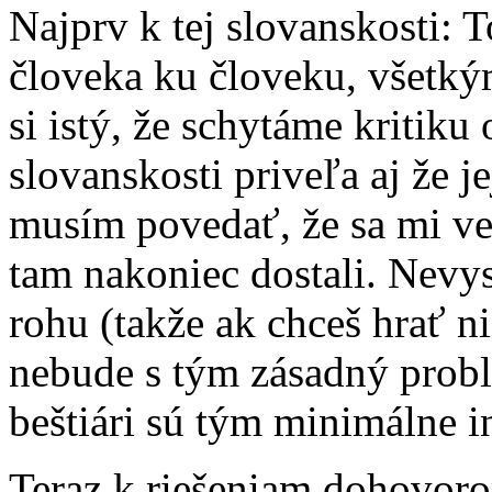
Najprv k tej slovanskosti: 
človeka ku človeku, všetk
si istý, že schytáme kritiku
slovanskosti priveľa aj že j
musím povedať, že sa mi ve
tam nakoniec dostali. Nevy
rohu (takže ak chceš hrať n
nebude s tým zásadný probl
beštiári sú tým minimálne i
Teraz k riešeniam dohovoro