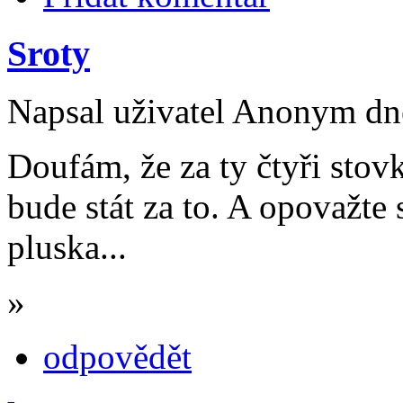
Sroty
Napsal uživatel Anonym dne
Doufám, že za ty čtyři sto
bude stát za to. A opovažte
pluska...
»
odpovědět