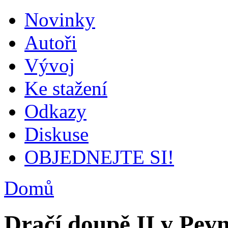
Novinky
Autoři
Vývoj
Ke stažení
Odkazy
Diskuse
OBJEDNEJTE SI!
Domů
Dračí doupě II v Pevn