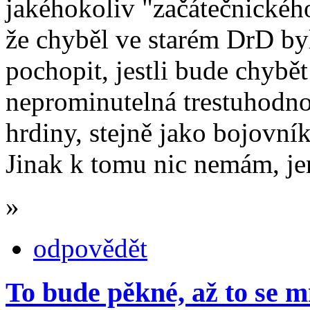
jakéhokoliv "začátečnického
že chyběl ve starém DrD byl
pochopit, jestli bude chybě
neprominutelná trestuhodnos
hrdiny, stejně jako bojovník 
Jinak k tomu nic nemám, je
»
odpovědět
To bude pěkné, až to se m