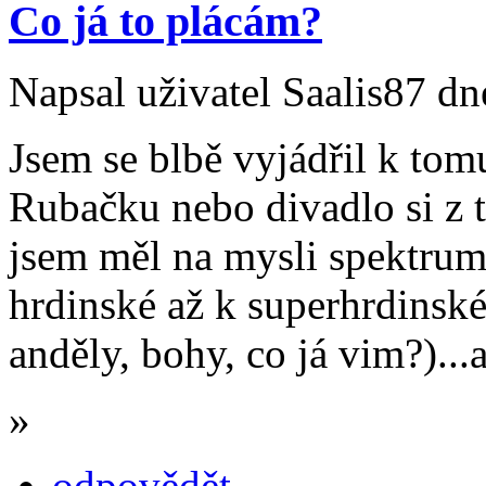
Co já to plácám?
Napsal uživatel Saalis87 dn
Jsem se blbě vyjádřil k tom
Rubačku nebo divadlo si z 
jsem měl na mysli spektrum 
hrdinské až k superhrdinské
anděly, bohy, co já vim?)...a
»
odpovědět