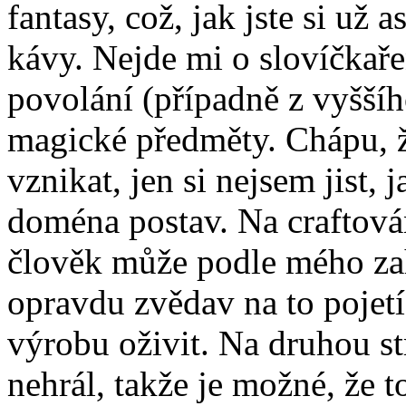
fantasy, což, jak jste si už 
kávy. Nejde mi o slovíčkařen
povolání (případně z vyššíh
magické předměty. Chápu, ž
vznikat, jen si nejsem jist, 
doména postav. Na craftován
člověk může podle mého zah
opravdu zvědav na to pojetí
výrobu oživit. Na druhou s
nehrál, takže je možné, že t