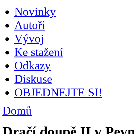
Novinky
Autoři
Vývoj
Ke stažení
Odkazy
Diskuse
OBJEDNEJTE SI!
Domů
Dračí doupě II v Pevn