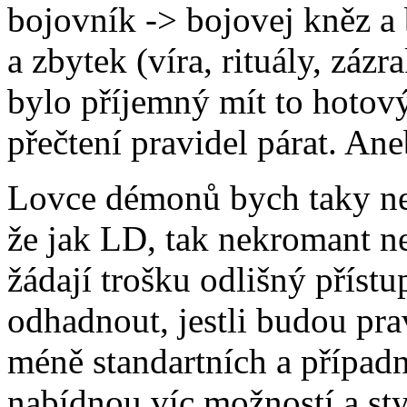
bojovník -> bojovej kněz a b
a zbytek (víra, rituály, zázr
bylo příjemný mít to hotový
přečtení pravidel párat. An
Lovce démonů bych taky nec
že jak LD, tak nekromant ne
žádají trošku odlišný přístu
odhadnout, jestli budou pra
méně standartních a případn
nabídnou víc možností a sty