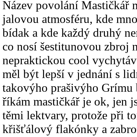
Název povolání Mastičkář m
jalovou atmosféru, kde mno
bídak a kde každý druhý ne
co nosí šestitunovou zbroj
nepraktickou cool vychytáv
měl být lepší v jednání s lid
takovýho prašivýho Grímu b
říkám mastičkář je ok, jen j
těmi lektvary, protože při 
křišťálový flakónky a zabro