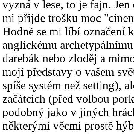
vyzná v lese, to je fajn. J
mi přijde trošku moc "cinem
Hodně se mi líbí označení k
anglickému archetypálnímu
darebák nebo zloděj a mimo
mojí představy o vašem světě
spíše systém než setting), al
začátcích (před volbou por
podobný jako v jiných hrách
některými věcmi prostě hýb