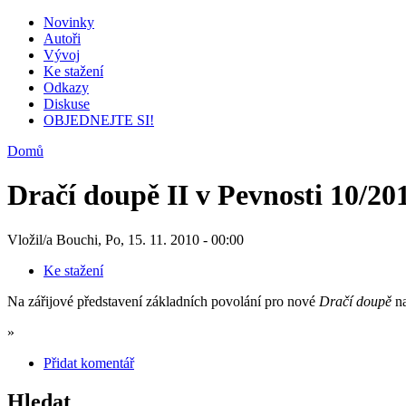
Novinky
Autoři
Vývoj
Ke stažení
Odkazy
Diskuse
OBJEDNEJTE SI!
Domů
Dračí doupě II v Pevnosti 10/20
Vložil/a Bouchi, Po, 15. 11. 2010 - 00:00
Ke stažení
Na zářijové představení základních povolání pro nové
Dračí doupě
na
»
Přidat komentář
Hledat